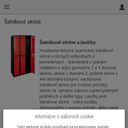
Šatníkové skrine
Šatníkové skrine a lavičky
Ponúkame kovové zvarované šatníkové
skrine v rôznych veľkostiach a
prevedeniach - štandardné s jedným
oddielom v stĺpci (prevažne 2 a 3 dverové
skrine), skrine s dverami Z, polené skrine s
4/6 úložnými boxami, viacboxové
šatníkové skrine pre osobné potreby,
skrine na výmenu odevov v priemyselných
podnikoch a dalšie typy. Lavičky pod
šatníkové skrine - volba sedáku
zhotoveného z masívu (smrek) alebo šedá
lamino.
Informácie o súboroch cookie
Tieto webové stránky používajú na poskytovanie služieb,