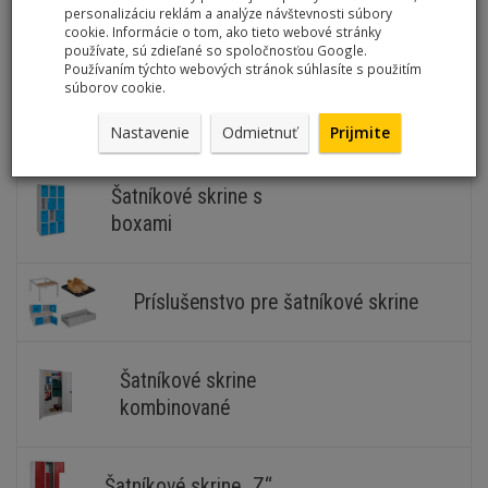
personalizáciu reklám a analýze návštevnosti súbory
cookie. Informácie o tom, ako tieto webové stránky
Šatníkové skrine
používate, sú zdieľané so spoločnosťou Google.
Používaním týchto webových stránok súhlasíte s použitím
súborov cookie.
Šatníkové skrine maloobjemové
Nastavenie
Odmietnuť
Prijmite
Šatníkové skrine s
boxami
Príslušenstvo pre šatníkové skrine
Šatníkové skrine
kombinované
Šatníkové skrine „Z“