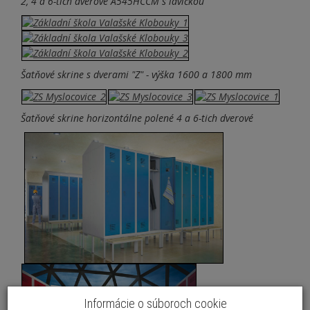
2, 4 a 6-tich dverové A545HCCM s lavičkou
Šatňové skrine s dverami "Z" - výška 1600 a 1800 mm
Šatňové skrine horizontálne polené 4 a 6-tich dverové
Informácie o súboroch cookie