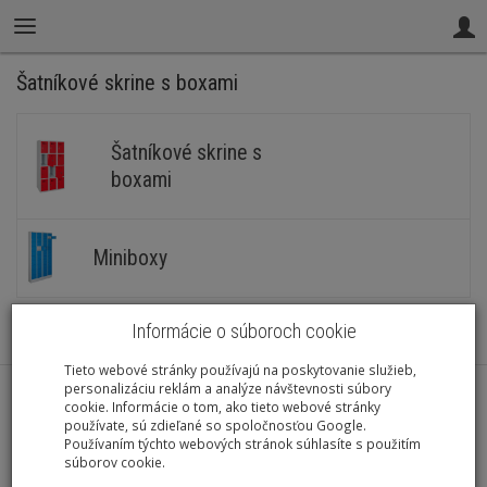
Šatníkové skrine s boxami
Šatníkové skrine s
boxami
Miniboxy
Informácie o súboroch cookie
Tieto webové stránky používajú na poskytovanie služieb,
personalizáciu reklám a analýze návštevnosti súbory
cookie. Informácie o tom, ako tieto webové stránky
používate, sú zdieľané so spoločnosťou Google.
O nákupe
Používaním týchto webových stránok súhlasíte s použitím
súborov cookie.