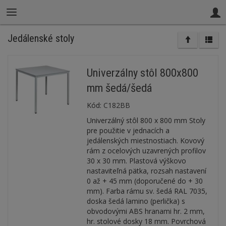
Jedálenské stoly
Univerzálny stôl 800x800
mm šedá/šedá
Kód:
C182BB
Univerzálný stôl 800 x 800 mm Stoly
pre použitie v jednacích a
jedálenských miestnostiach. Kovový
rám z ocelových uzavrených profilov
30 x 30 mm. Plastová výškovo
nastaviteľná pätka, rozsah nastavení
0 až + 45 mm (doporučené do + 30
mm). Farba rámu sv. šedá RAL 7035,
doska šedá lamino (perlička) s
obvodovými ABS hranami hr. 2 mm,
hr. stolové dosky 18 mm. Povrchová