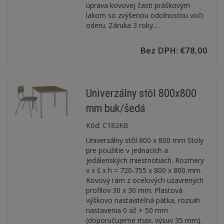
úprava kovovej časti práškovým
lakom so zvýšenou odolnosťou voči
oderu. Záruka 3 roky....
Bez DPH: €78,00
Univerzálny stôl 800x800
mm buk/šedá
Kód:
C182KB
Univerzálny stôl 800 x 800 mm Stoly
pre použitie v jednacích a
jedálenských miestnotiach. Rozmery
v x š x h = 720-755 x 800 x 800 mm.
Kovový rám z ocelových uzavrených
profilov 30 x 30 mm. Plastová
výškovo nastaviteľná pätka, rozsah
nastavenia 0 až + 50 mm
(doporučujeme max. výsuv 35 mm).