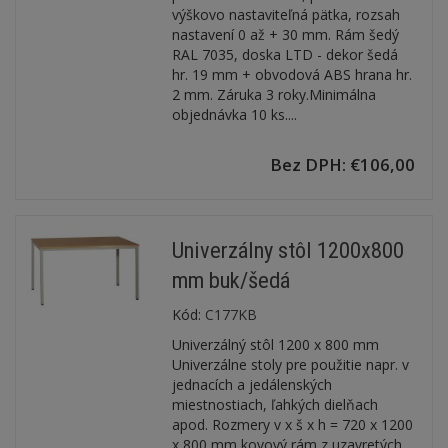
výškovo nastaviteľná pätka, rozsah
nastavení 0 až + 30 mm. Rám šedý
RAL 7035, doska LTD - dekor šedá
hr. 19 mm + obvodová ABS hrana hr.
2 mm. Záruka 3 roky.Minimálna
objednávka 10 ks....
Bez DPH: €106,00
Univerzálny stôl 1200x800
mm buk/šedá
Kód:
C177KB
Univerzálný stôl 1200 x 800 mm
Univerzálne stoly pre použitie napr. v
jednacích a jedálenských
miestnostiach, ľahkých dielňach
apod. Rozmery v x š x h = 720 x 1200
x 800 mm kovový rám z uzavretých