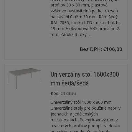
profilov 30 x 30 mm, plastová
výškovo nastaviteľná pätka, rozsah
nastavení 0 až + 30 mm. Rám šedý
RAL 7035, doska LTD - dekor buk hr.
19 mm + obvodová ABS hrana hr. 2
mm. Záruka 3 roky....
Bez DPH: €106,00
Univerzálny stôl 1600x800
mm šedá/šedá
Kód:
C183BB
Univerzálný stôl 1600 x 800 mm
Univerzálne stoly pre použitie napr. v
jednacích a jedálenských
miestnostiach. Pevný kovový rám z
uzavretých profilov podopiera dosku
po celom obvode. Kovové nohy -