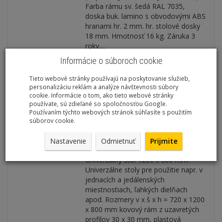
Farba rámu sv. šedá RAL 7035,
doska buk. lamino s obvodovými ABS
hranami hr. 2 mm. hr. stolové dosky
18 mm. Hmotnosť 16 kg. Záruka 3
roky....
Informácie o súboroch cookie
Bez DPH: €78,00
Tieto webové stránky používajú na poskytovanie služieb,
personalizáciu reklám a analýze návštevnosti súbory
cookie. Informácie o tom, ako tieto webové stránky
používate, sú zdieľané so spoločnosťou Google.
Univerzálny stôl 1200x800
Používaním týchto webových stránok súhlasíte s použitím
súborov cookie.
mm šedá/šedá
Nastavenie
Odmietnuť
Prijmite
Kód:
C177BB
Univerzálný stôl 1200 x 800 mm
Univerzálne stoly pre použitie napr. v
jednacích a jedálenských
miestnostiach, ľahkých dielňach
apod. Rozmery v x š x h = 720 x 1200
x 800 mm kovový rám z uzavretých
profilov 30 x 30 mm, plastová