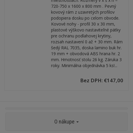
miestnostiach. Rozmery v x š x h =
720-750 x 1600 x 800 mm . Pevný
kovový rám z uzavretých profilov
podopiera dosku po celom obvode.
Kovové nohy - profil 30 x 30 mm,
plastové výškovo nastaviteľné pätky
pre ochranu podlahovej krytiny,
rozsah nastavení 0 až + 30 mm. Rám
šedý RAL 7035, doska lamino buk hr.
19 mm + obvodová ABS hrana hr. 2
mm. Hmotnosť stolu 26 kg. Záruka 3
roky. Minimálna objednávka 5 ks!...
Bez DPH: €147,00
O nákupe