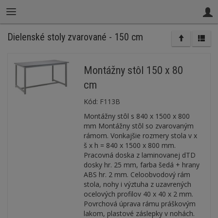
Dielenské stoly zvarované - 150 cm
Montážny stôl 150 x 80
cm
Kód:
F113B
Montážny stôl s 840 x 1500 x 800
mm Montážny stôl so zvarovaným
rámom. Vonkajšie rozmery stola v x
š x h = 840 x 1500 x 800 mm.
Pracovná doska z laminovanej dTD
dosky hr. 25 mm, farba šedá + hrany
ABS hr. 2 mm. Celoobvodový rám
stola, nohy i výztuha z uzavrených
ocelových profilov 40 x 40 x 2 mm.
Povrchová úprava rámu práškovým
lakom, plastové záslepky v nohách.