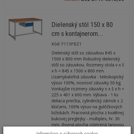
Dielenský stôl 150 x 80
cm s kontajnerom...
Kód:
F113PBZ1
Dielenský stôl so zásuvkou 845 x
1500 x 800 mm Robustný dielenský
stôl so zásuvkou. Rozmery stola v x š
x h = 845 x 1500 x 800 mm.
Uzamykateľná zásuvka - teleskopický
výsuv 100%, nosnosť zásuvky 50 kg.
Vonkajšie rozmery zásuvky v x š x h =
225 x 461 x 600 mm. Výbava - 1 ks
deliaca priečka, cylindrický zámok s 2
klúčami, 100% výsuv na gulôčkových
ložiskách. Pracovná plocha z kvalitnej
bukovej preglejky - multiplex, hr. 30
mm, (horná plocha ošetrená ľanovou
fermežou). Všetky hornej hrany sú
Informácie o súboroch cookie