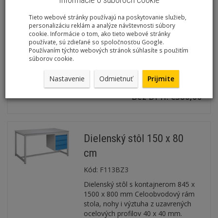
zaoblené (r = 3 mm). Celoobvodový
rám stola, nohy i výztuha z
Tieto webové stránky používajú na poskytovanie služieb,
uzavrených ocelových profilov 40 x
personalizáciu reklám a analýze návštevnosti súbory
40 x 2 mm. Povrchová úprava
cookie. Informácie o tom, ako tieto webové stránky
používate, sú zdieľané so spoločnosťou Google.
práškovým lakom RAL 7035.
Používaním týchto webových stránok súhlasíte s použitím
Plastové záslepky v nohách pre
súborov cookie.
ochranu podlahy. Hmotnosť stola
65kg. Záruka 5 rokov....
Nastavenie
Odmietnuť
Prijmite
Bez DPH: €380,00
Dielenský stôl 150 x 80
cm
Kód:
F113BZ3
Dielenský stôl s kontajnerom 845 x
1500 x 800 mm Celoobvodový rám
stola, nohy i výztuha z uzavrených
ocelových profilov 40 x 40 mm.