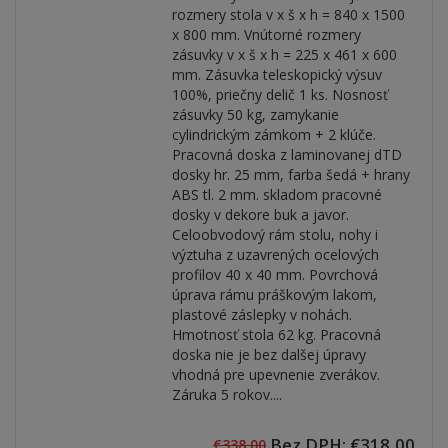
rozmery stola v x š x h = 840 x 1500
x 800 mm. Vnútorné rozmery
zásuvky v x š x h = 225 x 461 x 600
mm. Zásuvka teleskopický výsuv
100%, priečny delič 1 ks. Nosnosť
zásuvky 50 kg, zamykanie
cylindrickým zámkom + 2 klúče.
Pracovná doska z laminovanej dTD
dosky hr. 25 mm, farba šedá + hrany
ABS tl. 2 mm. skladom pracovné
dosky v dekore buk a javor.
Celoobvodový rám stolu, nohy i
výztuha z uzavrených ocelových
profilov 40 x 40 mm. Povrchová
úprava rámu práškovým lakom,
plastové záslepky v nohách.
Hmotnosť stola 62 kg. Pracovná
doska nie je bez dalšej úpravy
vhodná pre upevnenie zverákov.
Záruka 5 rokov....
Bez DPH: €318,00
€338,00