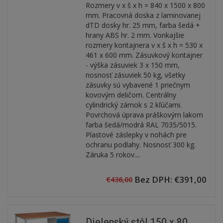
Rozmery v x š x h = 840 x 1500 x 800
mm. Pracovná doska z laminovanej
dTD dosky hr. 25 mm, farba šedá +
hrany ABS hr. 2 mm. Vonkajšie
rozmery kontajnera v x š x h = 530 x
461 x 600 mm. Zásuvkový kontajner
- výška zásuviek 3 x 150 mm,
nosnosť zásuviek 50 kg, všetky
zásuvky sú vybavené 1 priečnym
kovovým deličom. Centrálny
cylindrický zámok s 2 kľúčami.
Povrchová úprava práškovým lakom
farba šedá/modrá RAL 7035/5015.
Plastové záslepky v nohách pre
ochranu podlahy. Nosnosť 300 kg.
Záruka 5 rokov....
Bez DPH: €391,00
€436,00
Dielenský stôl 150 x 80