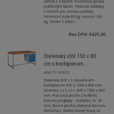
zámok s 2 kľúčmi. Povrchová úprava
práškovým lakom. Plastové záslepky
v nohách pre ochranu podlahy.
Hmotnosť stola 89 kg, nosnosť 300
kg. Záruka 5 rokov....
Bez DPH: €425,00
Dielenský stôl 150 x 80
cm s kontajnerom...
Kód:
F113PBZ3
Dielenský stôl s 3-zásuvkovým
kontajnerom 845 x 1500 x 800 mm
Rozmery v x š x h = 845 x 1500 x 800
mm. Pracovná plocha z kvalitnej
bukovej preglejky - multiplex, hr. 30
mm, (horná plocha ošetrená ľanovou
fermežou). Všetky hornej hrany sú