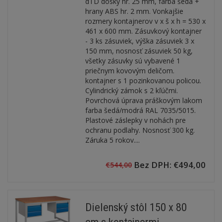
dTD dosky hr. 25 mm, farba šedá +
hrany ABS hr. 2 mm. Vonkajšie
rozmery kontajnerov v x š x h = 530 x
461 x 600 mm. Zásuvkový kontajner
- 3 ks zásuviek, výška zásuviek 3 x
150 mm, nosnosť zásuviek 50 kg,
všetky zásuvky sú vybavené 1
priečnym kovovým deličom.
kontajner s 1 pozinkovanou policou.
Cylindrický zámok s 2 kľúčmi.
Povrchová úprava práškovým lakom
farba šedá/modrá RAL 7035/5015.
Plastové záslepky v nohách pre
ochranu podlahy. Nosnosť 300 kg.
Záruka 5 rokov....
Bez DPH: €494,00
€544,00
Dielenský stôl 150 x 80