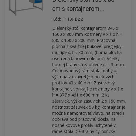
cm s kontajnerom...
Kód:
F113PBZ2
Dielenský stôl kontajnerom 845 x
1500 x 800 mm Rozmery v x š x h =
845 x 1500 x 800 mm. Pracovná
plocha z kvalitnej bukovej preglejky -
multiplex, hr. 30 mm, (horná plocha
ošetrená ľanovým olejom). Všetky
hornej hrany sú zaoblené (r = 3 mm).
Celoobvodový rám stola, nohy aj
výstuha z uzavretých oceľových
profilov 40 x 40 mm. Zásuvkový
kontajner, vonkajšie rozmery v x š x
h = 377 x 461 x 600 mm. 2 ks
zásuviek, výška zásuviek 2 x 150 mm,
nostnosť zásuviek 50 kg. kontajner je
možné namontovať vľavo, na stred i
doprava pod pracovnú dosku na
nosné kovové profily uchytené v
ráme stola. Centrálny cylindrický