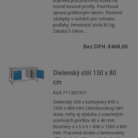
doprava pod pracovnú dosku na
nosné kovové profily. Povrchová
úprava práškovým lakom. Plastové
záslepky v nohách pre ochranu
podlahy. Hmotnosť stola 85 kg.
Záruka 5 rokov....
Bez DPH: €468,00
Dielenský stôl 150 x 80
cm
Kód:
F113BZ3D1
Dielenský stôl s kontajnery 845 x
1500 x 800 mm Celoobvodový rám
stola, nohy aj výstuha z uzavretých
oceľových profilov 40 x 40 mm.
Rozmery v x š x h = 840 x 1500 x 800
mm. Pracovná doska z laminovanej