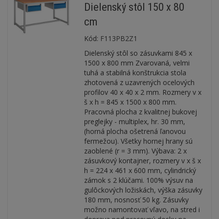
Dielenský stôl 150 x 80
cm
Kód:
F113PB2Z1
Dielenský stôl so zásuvkami 845 x
1500 x 800 mm Zvarovaná, velmi
tuhá a stabilná konštrukcia stola
zhotovená z uzavrených ocelových
profilov 40 x 40 x 2 mm. Rozmery v x
š x h = 845 x 1500 x 800 mm.
Pracovná plocha z kvalitnej bukovej
preglejky - multiplex, hr. 30 mm,
(horná plocha ošetrená ľanovou
fermežou). Všetky hornej hrany sú
zaoblené (r = 3 mm). Výbava: 2 x
zásuvkový kontajner, rozmery v x š x
h = 224 x 461 x 600 mm, cylindrický
zámok s 2 klúčami. 100% výsuv na
gulôckových ložiskách, výška zásuvky
180 mm, nosnosť 50 kg. Zásuvky
možno namontovať vľavo, na stred i