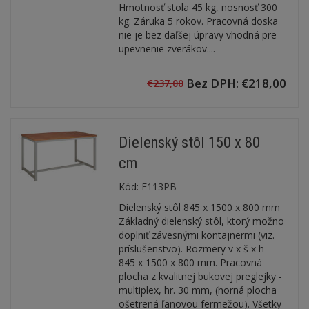
Hmotnosť stola 45 kg, nosnosť 300
kg. Záruka 5 rokov. Pracovná doska
nie je bez daľšej úpravy vhodná pre
upevnenie zverákov....
Bez DPH: €218,00
€237,00
Dielenský stôl 150 x 80
cm
Kód:
F113PB
Dielenský stôl 845 x 1500 x 800 mm
Základný dielenský stôl, ktorý možno
doplniť závesnými kontajnermi (viz.
príslušenstvo). Rozmery v x š x h =
845 x 1500 x 800 mm. Pracovná
plocha z kvalitnej bukovej preglejky -
multiplex, hr. 30 mm, (horná plocha
ošetrená ľanovou fermežou). Všetky