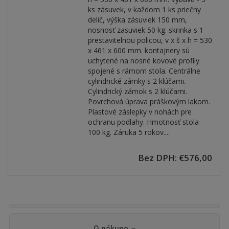
ks zásuvek, v každom 1 ks priečny
delič, výška zásuviek 150 mm,
nosnosť zasuviek 50 kg. skrinka s 1
prestavitelnou policou, v x š x h = 530
x 461 x 600 mm. kontajnery sú
uchytené na nosné kovové profily
spojené s rámom stola. Centrálne
cylindrické zámky s 2 klúčami.
Cylindrický zámok s 2 klúčami.
Povrchová úprava práškovým lakom.
Plastové záslepky v nohách pre
ochranu podlahy. Hmotnosť stola
100 kg. Záruka 5 rokov....
Bez DPH: €576,00
O nákupe