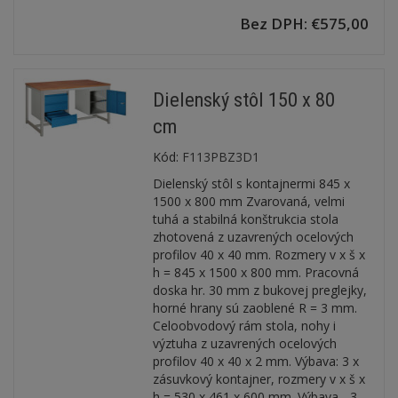
Bez DPH: €575,00
Dielenský stôl 150 x 80
cm
Kód:
F113PBZ3D1
Dielenský stôl s kontajnermi 845 x
1500 x 800 mm Zvarovaná, velmi
tuhá a stabilná konštrukcia stola
zhotovená z uzavrených ocelových
profilov 40 x 40 mm. Rozmery v x š x
h = 845 x 1500 x 800 mm. Pracovná
doska hr. 30 mm z bukovej preglejky,
horné hrany sú zaoblené R = 3 mm.
Celoobvodový rám stola, nohy i
výztuha z uzavrených ocelových
profilov 40 x 40 x 2 mm. Výbava: 3 x
zásuvkový kontajner, rozmery v x š x
h = 530 x 461 x 600 mm. Výbava - 3