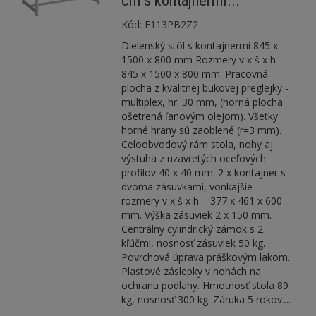
cm s kontajnermi...
Kód:
F113PB2Z2
Dielenský stôl s kontajnermi 845 x
1500 x 800 mm Rozmery v x š x h =
845 x 1500 x 800 mm. Pracovná
plocha z kvalitnej bukovej preglejky -
multiplex, hr. 30 mm, (horná plocha
ošetrená ľanovým olejom). Všetky
horné hrany sú zaoblené (r=3 mm).
Celoobvodový rám stola, nohy aj
výstuha z uzavretých oceľových
profilov 40 x 40 mm. 2 x kontajner s
dvoma zásuvkami, vonkajšie
rozmery v x š x h = 377 x 461 x 600
mm. Výška zásuviek 2 x 150 mm.
Centrálny cylindrický zámok s 2
kľúčmi, nosnosť zásuviek 50 kg.
Povrchová úprava práškovým lakom.
Plastové záslepky v nohách na
ochranu podlahy. Hmotnosť stola 89
kg, nosnosť 300 kg. Záruka 5 rokov....