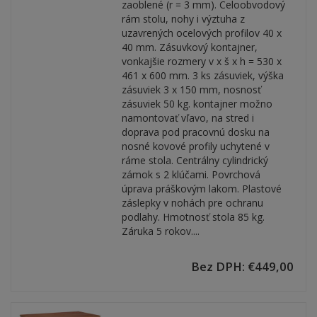
zaoblené (r = 3 mm). Celoobvodový
rám stolu, nohy i výztuha z
uzavrených ocelových profilov 40 x
40 mm. Zásuvkový kontajner,
vonkajšie rozmery v x š x h = 530 x
461 x 600 mm. 3 ks zásuviek, výška
zásuviek 3 x 150 mm, nosnosť
zásuviek 50 kg. kontajner možno
namontovať vľavo, na stred i
doprava pod pracovnú dosku na
nosné kovové profily uchytené v
ráme stola. Centrálny cylindrický
zámok s 2 klúčami. Povrchová
úprava práškovým lakom. Plastové
záslepky v nohách pre ochranu
podlahy. Hmotnosť stola 85 kg.
Záruka 5 rokov....
Bez DPH: €449,00