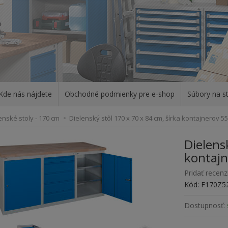
Kde nás nájdete
Obchodné podmienky pre e-shop
Súbory na st
enské stoly - 170 cm
Dielenský stôl 170 x 70 x 84 cm, šírka kontajnerov 
Dielens
kontaj
Pridať recenz
Kód: F170Z5
Dostupnosť: