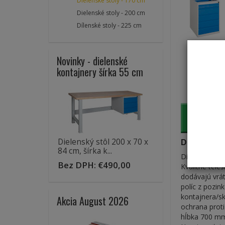
Dielenské stoly - 170 cm
Dielenské stoly - 200 cm
Dílenské stoly - 225 cm
Novinky - dielenské
kontajnery šírka 55 cm
Dielenský stôl 200 x 70 x
Dielenský s
84 cm, šírka k...
Dielenský stô
Bez DPH:
€490,00
Kvalitné tele
dodávajú vrát
políc z pozin
kontajnera/sk
Akcia August 2026
ochrana proti
hĺbka 700 mm.