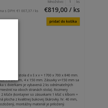
Množstvo:
ks
€819,00
/ ks
na s DPH:
€1 007,37
/ ks
pridať do košíka
2D2-550
e. Rozmery stola d x š x v = 1700 x 700 x 840 mm.
suviek 1 x 84 mm, 4 x 150 mm. Zásuvky v=150 mm sa
nka s dvierkami je vybavená 2 ks odnímateľných
miestniť na oboch stranách stola). Rozmery
 2 kľúče (kontajner so zásuvkami 1 kľúč s kĺbom =
 plocha z kvalitnej bukovej škárovky. hr. 40 mm,
ozložený, montážny materiál je priložený.