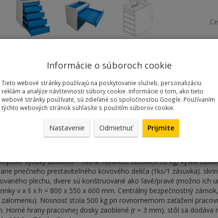
Ce
Informácie o súboroch cookie
Kód: F170Z5
Tieto webové stránky používajú na poskytovanie služieb, personalizáciu
reklám a analýze návštevnosti súbory cookie. Informácie o tom, ako tieto
webové stránky používate, sú zdieľané so spoločnosťou Google. Používaním
týchto webových stránok súhlasíte s použitím súborov cookie.
Nastavenie
Odmietnuť
Prijmite
tôl 170 x 70 x 84 cm
l s 5-zásuvkovým kontajnerom a dvoma skrinkami s dvierkami/2 polic
skopické výsuvy zásuviek - 100%. Nosnosť zásuviek 50 kg, výška zá
ane priečneho prestaviteľného kovového deliča (1ks/1 zásuvka). skri
kovaného plechu, dvere sú konštruované ako ľavé/pravé (možno ich u
rinky v x š x h = 800 x 550 x 600 mm. Centrálny bezpečnostný zámok,
 zalomeniu). Nosnosť stola 500 kg pri rovnomernom zaťažení pracovná
 Horné hrany pracovnej dosky zaoblené (r = 3 mm). stôl sa dodáva r