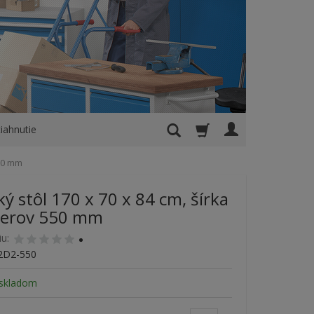
iahnutie
550 mm
ký stôl 170 x 70 x 84 cm, šírka
nerov 550 mm
iu:
2D2-550
skladom