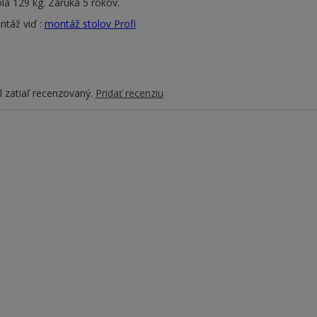
a 129 kg. Záruka 5 rokov.
táž viď :
montáž stolov Profi
 zatiaľ recenzovaný.
Pridať recenziu